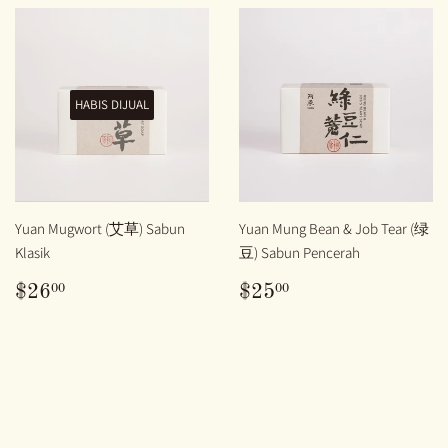
HABIS DIJUAL
Yuan Mugwort (艾草) Sabun
Yuan Mung Bean & Job Tear (绿
Klasik
豆) Sabun Pencerah
HARGA
$26.00
HARGA
$25.00
00
00
$26
$25
BIASA
BIASA