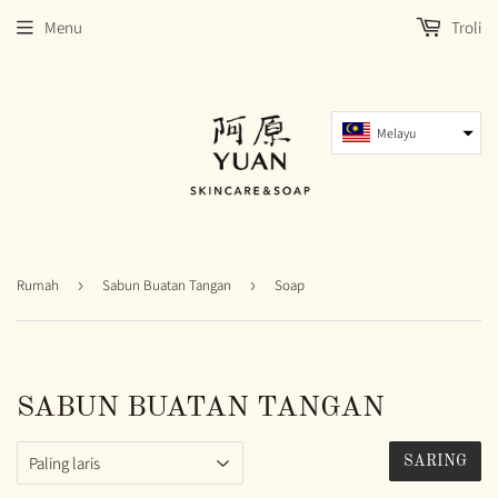
Menu
Troli
Melayu
Rumah
›
Sabun Buatan Tangan
›
Soap
SABUN BUATAN TANGAN
SARING